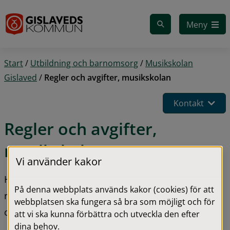
Gå till innehåll
Meny
Start
/
Utbildning och barnomsorg
/
Musikskolan
Gislaved
/
Regler och avgifter, musikskolan
Kontakt
Regler och avgifter, 
musikskolan
Vi använder kakor
Här har vi samlat information om Musikskolans 
På denna webbplats används kakor (cookies) för att
regler och avgifter för dig som är vårdnadshavare 
webbplatsen ska fungera så bra som möjligt och för
och för dig som vill ansöka och är över 18 år.
att vi ska kunna förbättra och utveckla den efter
dina behov.