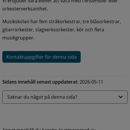
Vi erbjuder våra elever att vara med i ensemble- eller 
orkesterverksamhet.
Musikskolan har fem stråkorkestrar, tre blåsorkestrar, 
gitarrorkester, slagverksorkester, kör och flera 
musikgrupper.
Kontaktuppgifter för denna sida
Sidans innehåll senast uppdaterat:
2026-05-11
Saknar du något på denna sida?
Annat innehåll du kanske är intresserad av