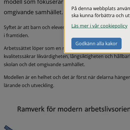
modell som fokuserar på lärandet som sker i 
På denna webbplats används
omgivande samhället.
ska kunna förbättra och ut
Läs mer i vår cookiepolicy
Syftet är att barn och elever får de kompetenser och kun
i framtiden.
Godkänn alla kakor
Arbetssättet löper som en röd tråd från förskolan upp till
kvalitetssäkrar likvärdigheten, långsiktigheten och hållba
skolan och det omgivande samhället.
Modellen är en helhet och det är först när delarna hänger 
lärande och utveckling.