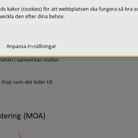
samverkan med det 
 kakor (cookies) för att webbplatsen ska fungera så bra som
veckla den efter dina behov.
skaper som behövs idag och 
Anpassa inställningar
 årskurs 3 på gymniaset och 
rheten i samverkan mellan 
ihop som det leder till 
Förstora bilden