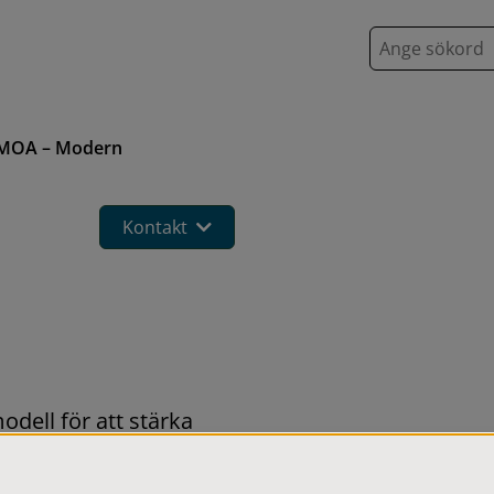
S
ö
k
MOA – Modern
Kontakt
ell för att stärka 
Det är en systematisk 