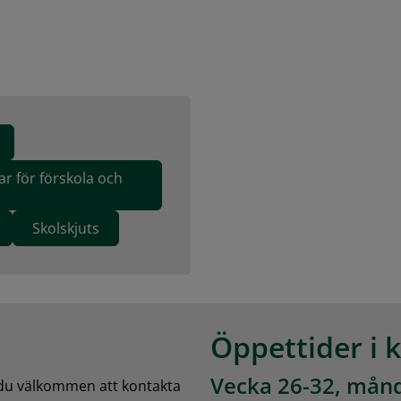
ar för förskola och
Skolskjuts
Öppettider i 
Vecka 26-32, månd
 du välkommen att kontakta 