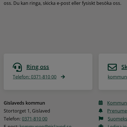
oss. Du kan ringa, skicka e-post eller fysiskt besöka oss.
Ring oss
Sk
Telefon: 0371-810 00
kommune
Gislaveds kommun
Kommune
Stortorget 1, Gislaved
Prenume
Telefon: 
0371-810 00
Suomeks
E‑post: 
kommunen@gislaved.se
Lediga j