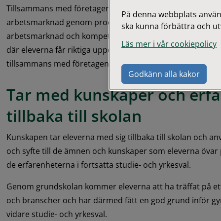
Tillsammans med företagen knyts elevernas lärande sa
På denna webbplats används
arbetsmarknad genom processer som fokuserar på arbetsli
ska kunna förbättra och ut
arbetsmarknad och kompetenser. Processer som genomför
Läs mer i vår cookiepolicy
där eleverna får riktiga uppdrag att arbeta med och skapa
tillsammans med företagen.
Godkänn alla kakor
Tar med kunskaper och erfa
tillbaka till skolan
Kunskapen tar eleverna med sig tillbaka till skolan och an
och syfte till de ämnen och kunskaper som eleverna övar p
de erfarenheterna i fortsatta studie- och yrkesval.
Genom grundskolan kommer eleverna att ha träffat på ett s
och branscher och har därmed fått en god grund inför gym
vidare studie- och yrkesval.