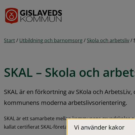
Gå till innehåll
Start
/
Utbildning och barnomsorg
/
Skola och arbetsliv
/
SKAL – Skola och arbet
SKAL är en förkortning av SKola och ArbetsLiv, o
kommunens moderna arbetslivsorientering.
SKAL är ett samarbete mellan kommunens grundskolor och 
Vi använder kakor
kallat certifierat SKAL-företag.