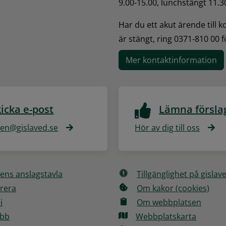
9.00-15.00, lunchstängt 11.3
Har du ett akut ärende till 
är stängt, ring 0371-810 00 
Mer kontaktinformation
icka e-post
Lämna försla
n@gislaved.se
Hör av dig till oss
ns anslagstavla
Tillgänglighet på gislav
rera
Om kakor (cookies)
i
Om webbplatsen
obb
Webbplatskarta