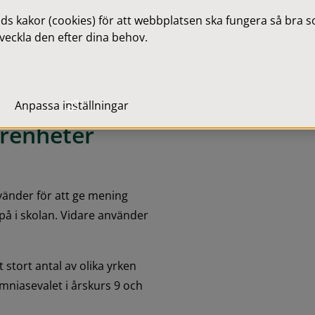
mman med dagens 
 kakor (cookies) för att webbplatsen ska fungera så bra som
v, utbildning, 
veckla den efter dina behov.
s kan vara skarpa projekt 
r värde för andra 
Anpassa inställningar
renheter 
vänder för att ge mening 
å i skolan. Vidare använder 
tort antal av olika yrken 
niasevalet i årskurs 9 och 