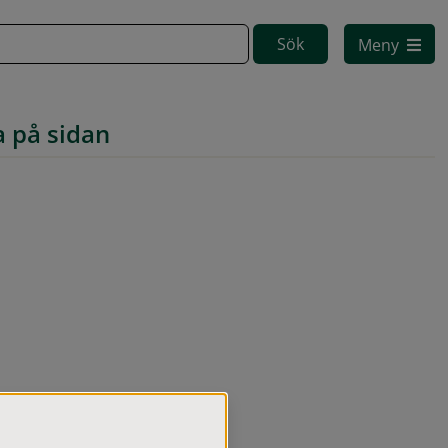
Meny
a på sidan