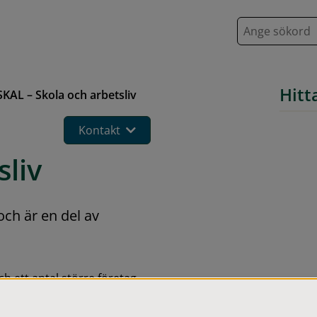
S
ö
k
Hitt
SKAL – Skola och arbetsliv
Kontakt
sliv
ch är en del av 
ett antal större företag, 