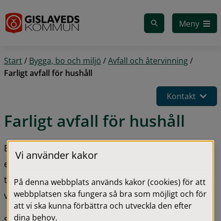
Gå till innehåll
Meny
Start
/
Bygga, bo och miljö
/
Avfall och återvinning
/
Farligt avfall för hushåll
Kontakt
Farligt avfall för hushåll
En av de viktigaste sakerna du som privatperson 
Vi använder kakor
eller fastighetsägare kan göra för miljön är att se 
till att inget av ditt farliga avfall hamnar bland de 
På denna webbplats används kakor (cookies) för att
webbplatsen ska fungera så bra som möjligt och för
vanliga soporna eller i avloppet.
att vi ska kunna förbättra och utveckla den efter
dina behov.
Små, små mängder farligt avfall gör stor skada på 