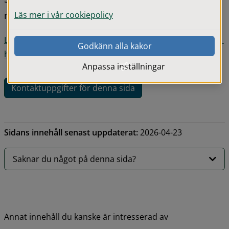
Läs mer i vår cookiepolicy
människor, djur och miljö.
Läs mer om hur du som privatperson kan hantera farligt 
Godkänn alla kakor
hushållsavfall på SÅM:s hemsida
Anpassa inställningar
Kontaktuppgifter för denna sida
Sidans innehåll senast uppdaterat:
2026-04-23
Saknar du något på denna sida?
Annat innehåll du kanske är intresserad av