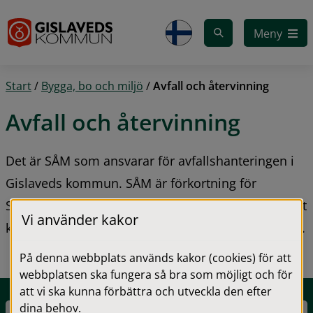
Gå till innehåll
Meny
Start
/
Bygga, bo och miljö
/
Avfall och återvinning
Avfall och återvinning
Det är SÅM som ansvarar för avfallshanteringen i 
Gislaveds kommun. SÅM är förkortning för 
Samverkan Återvinning Miljö och är ett gemensamt 
Vi använder kakor
kommunalförbund för de fyra GGVV-kommunerna.
På denna webbplats används kakor (cookies) för att
webbplatsen ska fungera så bra som möjligt och för
att vi ska kunna förbättra och utveckla den efter
dina behov.