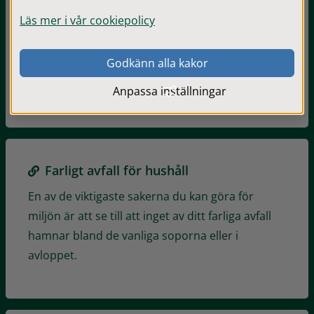
Avgifter och regler, abonnemang
Läs mer i vår cookiepolicy
Det är SÅM som ansvarar för insamling och
Godkänn alla kakor
hantering av hushållsavfall och slam- och
latrintömning i kommunen.
Anpassa inställningar
Farligt avfall för hushåll
En av de viktigaste sakerna du kan göra för
miljön är att se till att inget av ditt farliga avfall
hamnar bland de vanliga soporna eller i
avloppet.