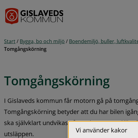
Gå till innehåll
Start
/
Bygga, bo och miljö
/
Boendemiljö, buller, luftkvalit
Tomgångskörning
Tomgångskörning
I Gislaveds kommun får motorn gå på tomgång 
Tomgångskörning betyder att du har bilen igång 
ska självklart undvikas så mycket som möjligt f
Vi använder kakor
utsläppen.