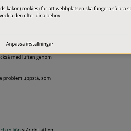
 kakor (cookies) för att webbplatsen ska fungera så bra som
då blir större. Utsläppen 
veckla den efter dina behov.
farliga ämnen och utsläppen 
 partiklar som är farliga 
Anpassa inställningar
esvär med luftvägarna och 
 också med luften genom 
a problem uppstå, som 
och miljön
 står det att en 