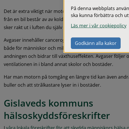
På denna webbplats används
Det är extra viktigt när motorn är kall eftersom utsläppen 
ska kunna förbättra och ut
från en bil består av av koldioxid, kolmonoxid och andra 
Läs mer i vår cookiepolicy
sker rakt ut i luften du själv andas.
Avgaser innehåller cancerogena ämnen och andra gaser och
Godkänn alla kakor
både för människor och miljön. De orsakar bland annat b
andningen och bidrar till växthuseffekten. Avgaser följer
ventilationen in i bland annat skolor och bostäder.
Har man motorn på tomgång en längre tid kan även andr
buller och att strålkastare lyser in i bostäder.
Gislaveds kommuns 
hälsoskyddsföreskrifter
I 
våra lokala föreskrifter för att skydda människors hälsa 