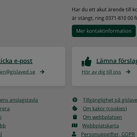
Har du ett akut ärende till 
är stängt, ring 0371-810 00 
Mer kontaktinformation
icka e-post
Lämna försla
n@gislaved.se
Hör av dig till oss
ns anslagstavla
Tillgänglighet på gislav
rera
Om kakor (cookies)
i
Om webbplatsen
obb
Webbplatskarta
l
Personuppgifter, GDPR