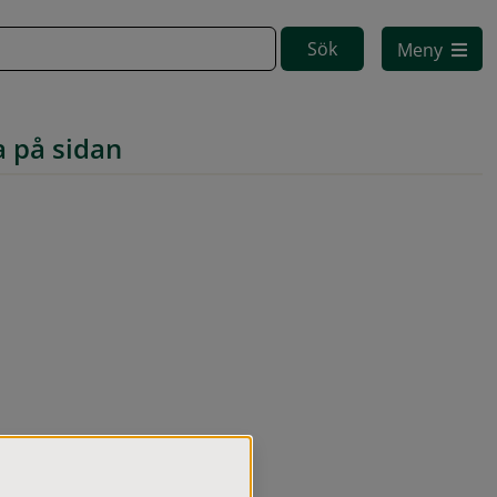
Meny
a på sidan