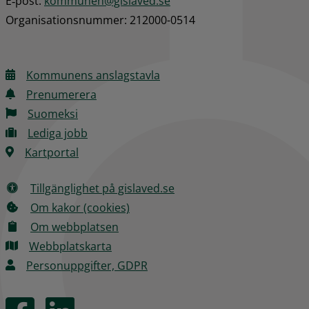
E‑post: 
kommunen@gislaved.se
Organisationsnummer: 212000-0514
Kommunens anslagstavla
Prenumerera
Suomeksi
Lediga jobb
Kartportal
Tillgänglighet på gislaved.se
Om kakor (cookies)
Om webbplatsen
Webbplatskarta
Personuppgifter, GDPR