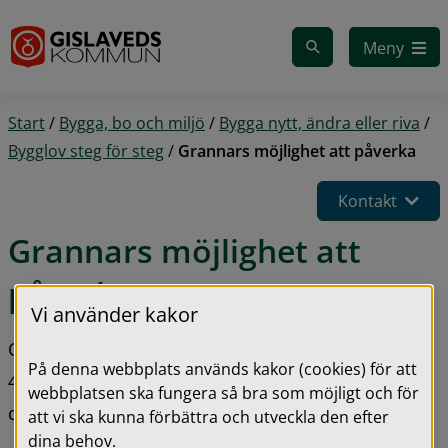
Gå till innehåll
Meny
Start
/
Bygga, bo och miljö
/
Bygga nytt, ändra eller riva
/
Bygglov steg för steg
/
Grannars möjlighet att påverka
Kontakt
Grannars möjlighet att 
påverka
Vi använder kakor
Om du vill bygga något närmare tomtgränsen än 
På denna webbplats används kakor (cookies) för att
4,5 meter, och bygget inte kräver bygglov, behöver 
webbplatsen ska fungera så bra som möjligt och för
du ha grannarnas medgivande.
att vi ska kunna förbättra och utveckla den efter
dina behov.