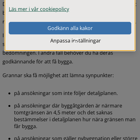
Det innebär att grannarna godkänner placeringen av ditt 
Läs mer i vår cookiepolicy
bygge. Medgivandet måste inte vara skriftligt, men det 
rekommenderas eftersom det annars inte går att bevisa.
Godkänn alla kakor
I vissa fall ska grannar få ge sina synpunkter på det som 
Anpassa inställningar
ska byggas. Deras åsikter vägs in i den totala 
bedömningen. I andra fall behöver du ha deras 
godkännande för att få bygga.
Grannar ska få möjlighet att lämna synpunkter:
på ansökningar som inte följer detaljplanen.
på ansökningar där byggåtgärden är närmare 
tomtgränsen än 4,5 meter och det saknas 
bestämmelser i detaljplanen hur nära gränsen man 
får bygga.
på ansökningar som gäller nybyggnation eller större 