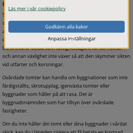
Ovårdad tomt
Läs mer i vår cookiepolicy
Som fastighetsägare måste du hålla din tomt i vårdat 
skick, oavsett om den är bebyggd eller inte. Det innebär 
Godkänn alla kakor
att tomten ska vara städad så att det inte finns risk för 
Anpassa inställningar
olycksfall eller att den blir en olägenhet för omgivningen. 
Du ansvarar också som fastighetsägare för att häckar 
och annan växlighet inte växer så att den skymmer sikten 
vid utfarter och korsningar.
Ovårdade tomter kan handla om byggnationer som inte 
färdigställts, skrotupplag, igenväxta tomter eller 
byggnader som håller på att rasa. Det är 
byggnadsnämnden som har tillsyn över ovårdade 
fastigheter.
Om du inte håller din tomt eller dina byggnader i vårdat 
skick, kan du i längden riskera att få betala en kostnad 