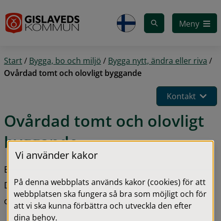
Gå till innehåll
Meny
Start
/
Bygga, bo och miljö
/
Bygga nytt, ändra eller riva
/
Ovårdad tomt och olovligt byggande
Kontakt
Ovårdad tomt och olovligt 
byggande
Vi använder kakor
Byggnader och tomter ska hållas i ett vårdat skick. 
På denna webbplats används kakor (cookies) för att
Det skapar en trevlig omgivning för både boende 
webbplatsen ska fungera så bra som möjligt och för
och besökare.
att vi ska kunna förbättra och utveckla den efter
dina behov.