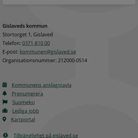
Gislaveds kommun
Stortorget 1, Gislaved
Telefon: 
0371-810 00
E‑post: 
kommunen@gislaved.se
Organisationsnummer: 212000-0514
Kommunens anslagstavla
Prenumerera
Suomeksi
Lediga jobb
Kartportal
Tillgänglighet på gislaved.se