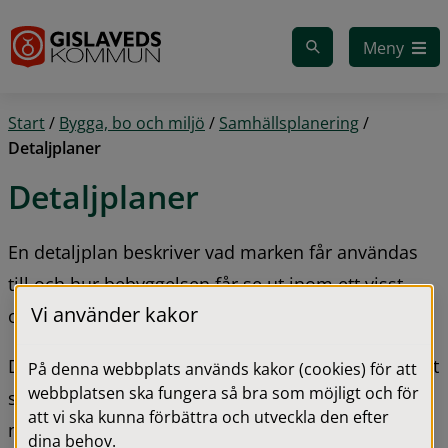
Gå till innehåll
Meny
Start
/
Bygga, bo och miljö
/
Samhällsplanering
/
Detaljplaner
Detaljplaner
En detaljplan beskriver vad marken får användas 
till och hur bebyggelsen får se ut inom ett visst 
Vi använder kakor
område och den är juridiskt bindande.
Du som planerar att utföra något inom en fastighet 
På denna webbplats används kakor (cookies) för att
webbplatsen ska fungera så bra som möjligt och för
som förutsätter att en detaljplan ändras har 
att vi ska kunna förbättra och utveckla den efter
pdf, 148.4 kB.
möjlighet att 
ansöka om planbesked
 av 
dina behov.