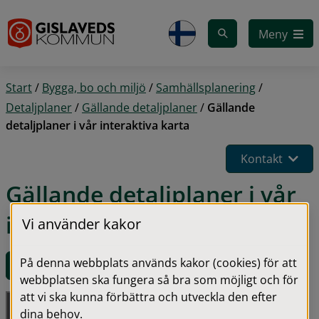
Gå till innehåll
Meny
Start
/
Bygga, bo och miljö
/
Samhällsplanering
/
Detaljplaner
/
Gällande detaljplaner
/
Gällande
detaljplaner i vår interaktiva karta
Kontakt
Gällande detaljplaner i vår 
interaktiva karta
Vi använder kakor
På denna webbplats används kakor (cookies) för att
Länk till vår interaktiva karta
(länk till annan webbplats)
webbplatsen ska fungera så bra som möjligt och för
att vi ska kunna förbättra och utveckla den efter
dina behov.