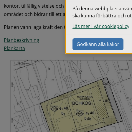
kontor, tillfällig vistelse och vuxenutbildning. Dessa ända
På denna webbplats används
området och bidrar till ett attraktivare centrum.
ska kunna förbättra och ut
Läs mer i vår cookiepolicy
Planen vann laga kraft den 08 juli 2022.
pdf, 2.2 MB.
Planbeskrivning
Godkänn alla kakor
pdf, 170.8 kB.
Plankarta