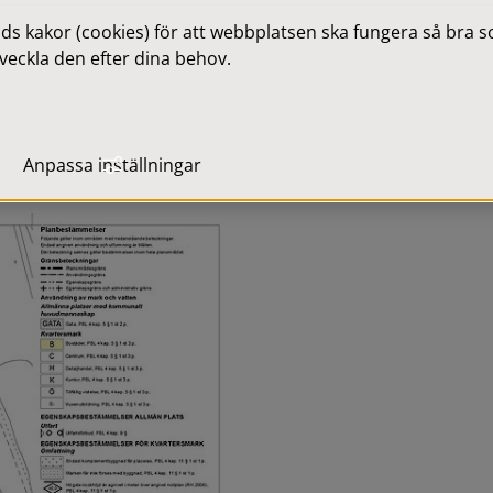
mål anses mer lämpliga för 
 kakor (cookies) för att webbplatsen ska fungera så bra som
veckla den efter dina behov.
Anpassa inställningar
Förstora bilden