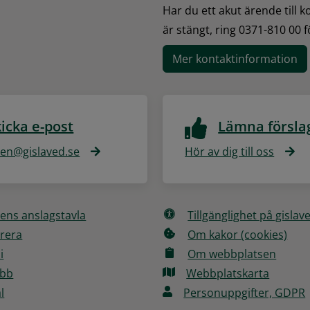
Har du ett akut ärende till 
är stängt, ring 0371-810 00 
Mer kontaktinformation
icka e-post
Lämna försla
n@gislaved.se
Hör av dig till oss
ns anslagstavla
Tillgänglighet på gislav
rera
Om kakor (cookies)
i
Om webbplatsen
obb
Webbplatskarta
l
Personuppgifter, GDPR