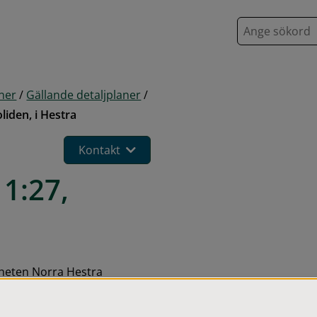
S
ö
k
aner
/
Gällande detaljplaner
/
liden, i Hestra
Kontakt
1:27, 
gheten Norra Hestra 
etaljplan släcker ut 
der, centrum, handel, 