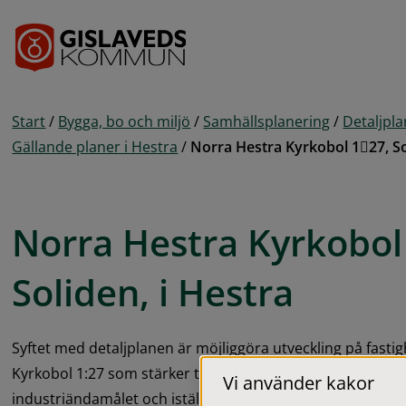
Gå till innehåll
Start
/
Bygga, bo och miljö
/
Samhällsplanering
/
Detaljpl
Gällande planer i Hestra
/
Norra Hestra Kyrkobol 127, So
Norra Hestra Kyrkobol 
Soliden, i Hestra
Syftet med detaljplanen är möjliggöra utveckling på fasti
Kyrkobol 1:27 som stärker tätortens centrumkaraktär. Ny d
Vi använder kakor
industriändamålet och istället möjliggör ändamålen bostä