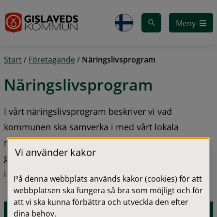
Gå till innehåll
Meny
Start
/
Företagande
/
Näringslivsprogram
Näringslivsprogram
I vårt näringslivsprogram beskriver vi vad 
kommunen ska samverka i med vårt lokala 
näringsliv för att det ska må bra och kunna växa. I 
Vi använder kakor
gemensamma dialoger och analyser har man 
identifierat fem områden med en högsta prioritet.
På denna webbplats används kakor (cookies) för att
webbplatsen ska fungera så bra som möjligt och för
att vi ska kunna förbättra och utveckla den efter
dina behov.