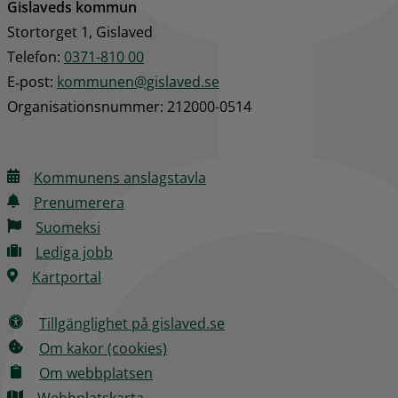
Gislaveds kommun
Stortorget 1, Gislaved
Telefon: 
0371-810 00
E‑post: 
kommunen@gislaved.se
Organisationsnummer: 212000-0514
Kommunens anslagstavla
Prenumerera
Suomeksi
Lediga jobb
Kartportal
Tillgänglighet på gislaved.se
Om kakor (cookies)
Om webbplatsen
Webbplatskarta