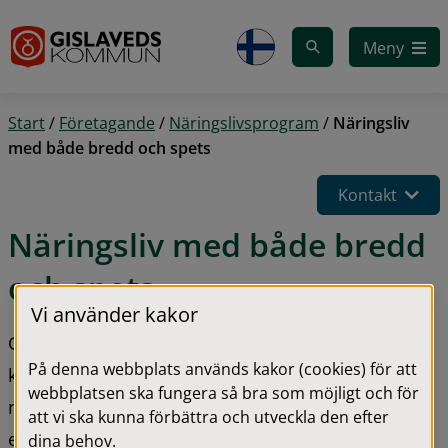
Gå till innehåll
Meny
Start
/
Företagande
/
Näringslivsprogram
/
Näringsliv
med både bredd och spets
Kontakt
Näringsliv med både bredd 
och spets
Vi använder kakor
Genom samarbete och smart etablering vill 
På denna webbplats används kakor (cookies) för att
kommunen stärka arbetsmarknaden och 
webbplatsen ska fungera så bra som möjligt och för
näringslivet. Med unika lokala värden ska vi skapa 
att vi ska kunna förbättra och utveckla den efter
en attraktiv plats att bo, arbeta och leva i.
dina behov.