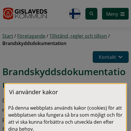
Gå till innehåll
Meny
Start
/
Företagande
/
Tillstånd, regler och tillsyn
/
Brandskyddsdokumentation
Kontakt
Brandskyddsdokumentatio
n
Vi använder kakor
Dokumentationen ska alltid tas fram vid 
På denna webbplats används kakor (cookies) för att
nybyggnation eller vid ändring av byggnad som 
webbplatsen ska fungera så bra som möjligt och för
påverkar brandskyddet. Det är viktigt för allas 
att vi ska kunna förbättra och utveckla den efter
säkerhet att alla regler och föreskrifter följs.
dina behov.