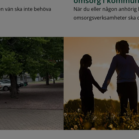
omsorg i kommu
å en vän ska inte behöva
När du eller någon anhörig
omsorgsverksamheter ska 