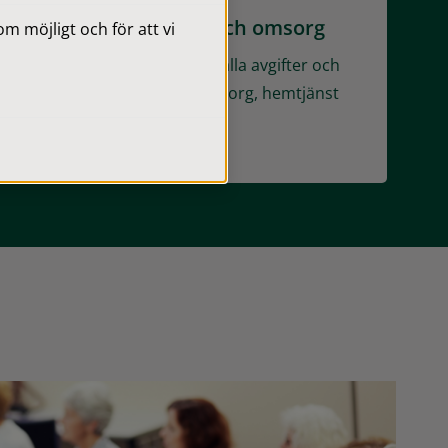
Avgifter inom vård- och omsorg
 möjligt och för att vi
Här hittar du information om alla avgifter och
kostnader inom vård- och omsorg, hemtjänst
och hemsjukvård.