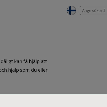
S
ö
k
åligt kan få hjälp att 
och hjälp som du eller 