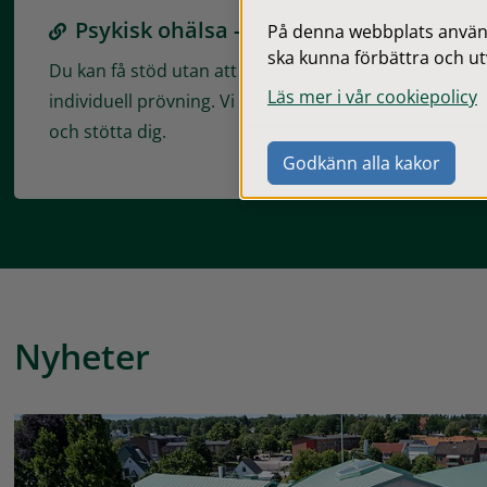
Psykisk ohälsa - lättillgängligt stöd
På denna webbplats används
ska kunna förbättra och ut
Du kan få stöd utan att först genomföra en
Läs mer i vår cookiepolicy
individuell prövning. Vi finns här för att lyssna
och stötta dig.
Godkänn alla kakor
Nyheter