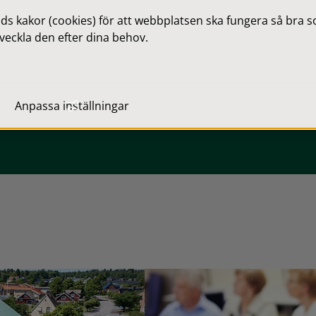
Psykisk ohälsa - Vilket stöd kan du
 kakor (cookies) för att webbplatsen ska fungera så bra som
veckla den efter dina behov.
ansöka om?
Du som har en psykisk ohälsa kan ansöka om
stöd utifrån dina behov.
Anpassa inställningar