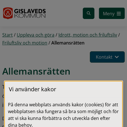
Gå till innehåll
Meny
Start
/
Uppleva och göra
/
Idrott, motion och friluftsliv
/
Friluftsliv och motion
/
Allemansrätten
Kontakt
Allemansrätten
Tack vare allemansrätten är vår svenska natur 
Vi använder kakor
öppen för alla. Grundregeln är att inte störa och 
På denna webbplats används kakor (cookies) för att
inte förstöra. 
webbplatsen ska fungera så bra som möjligt och för
att vi ska kunna förbättra och utveckla den efter
Du använder dig till exempel av allemansrätten när du 
dina behov.
går en promenad, badar i en sjö, paddlar kanot eller 