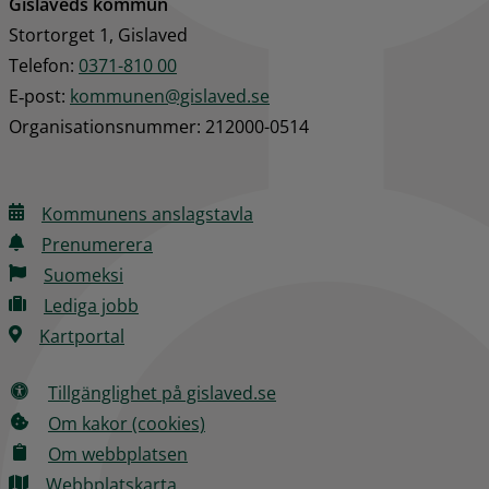
Gislaveds kommun
Stortorget 1, Gislaved
Telefon: 
0371-810 00
E‑post: 
kommunen@gislaved.se
Organisationsnummer: 212000-0514
Kommunens anslagstavla
Prenumerera
Suomeksi
Lediga jobb
Kartportal
Tillgänglighet på gislaved.se
Om kakor (cookies)
Om webbplatsen
Webbplatskarta