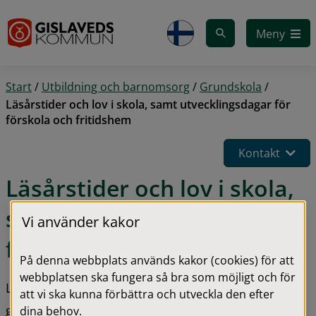
Gå till innehåll
Meny
Start
/
Utbildning och barnomsorg
/
Grundskola
/
Läsårstider och lov i skola, samt utvecklingsdagar för
förskola och fritidshem
Kontakt
Läsårstider och lov i skola, 
samt utvecklingsdagar för 
Vi använder kakor
förskola och fritidshem
På denna webbplats används kakor (cookies) för att
webbplatsen ska fungera så bra som möjligt och för
Läsårstider och lovdagar för elever i förskoleklass, 
att vi ska kunna förbättra och utveckla den efter
grundskola, anpassad grundskola, gymnasieskola 
dina behov.