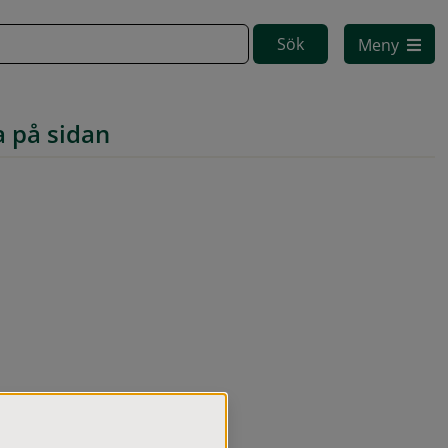
Meny
a på sidan