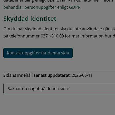
databehandling enligt GDPR. Här kan du hitta mer inform
behandlar personuppgifter enligt GDPR
.
Skyddad identitet
Om du har skyddad identitet ska du inte använda e-tjänst
på telefonnummer 0371-810 00 för mer information hur du 
Kontaktuppgifter för denna sida
Sidans innehåll senast uppdaterat:
2026-05-11
Saknar du något på denna sida?