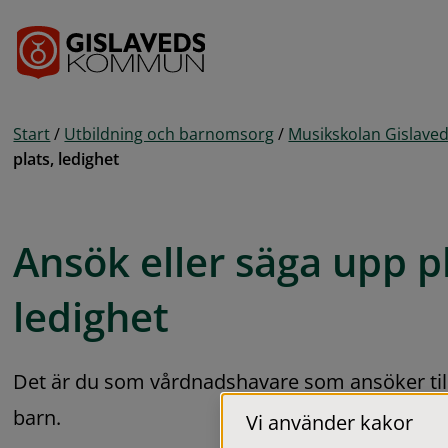
Gå till innehåll
Start
/
Utbildning och barnomsorg
/
Musikskolan Gislave
plats, ledighet
Ansök eller säga upp pl
ledighet
Det är du som vårdnadshavare som ansöker till 
barn.
Vi använder kakor