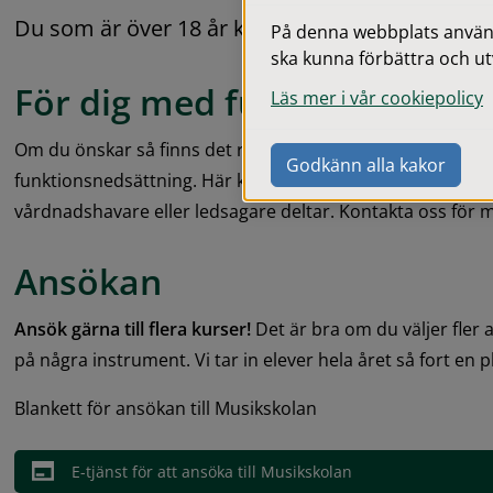
Du som är över 18 år kan också ansöka och tas 
På denna webbplats används
ska kunna förbättra och ut
För dig med funktionsvariat
Läs mer i vår cookiepolicy
Om du önskar så finns det riktade och anpassade kurser f
Godkänn alla kakor
funktionsnedsättning. Här kan du delta på egen hand men 
vårdnadshavare eller ledsagare deltar. Kontakta oss för 
Ansökan
Ansök gärna till flera kurser!
 Det är bra om du väljer fler 
på några instrument. Vi tar in elever hela året så fort en pl
Blankett för ansökan till Musikskolan
E-tjänst för att ansöka till Musikskolan