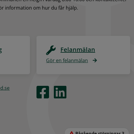
för information om hur du får hjälp.
g
Felanmälan
Gör en felanmälan
ed.se
Pågående störningar
3