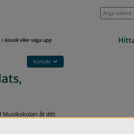
S
ö
k
Hitt
d
/
Ansök eller säga upp
Kontakt
ats, 
Musikskolan åt ditt 