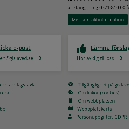
är stängt, ring 0371-810 00 
Mer kontaktinformation
icka e-post
Lämna försla
n@gislaved.se
Hör av dig till oss
ns anslagstavla
Tillgänglighet på gislav
rera
Om kakor (cookies)
i
Om webbplatsen
obb
Webbplatskarta
l
Personuppgifter, GDPR