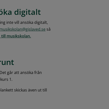
öka digitalt
inte vill ansöka digitalt, 
musikskolan@gislaved.se
 så 
pdf, 55.7 kB.
 till musikskolan.
runt
Det går att ansöka från 
skurs 1.
kett skickas även ut till 