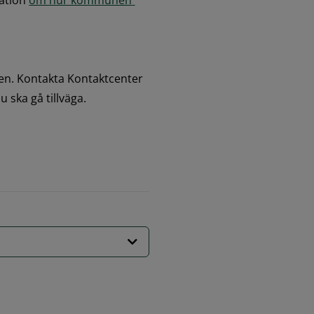
ation 
om hur kommunen 
en. Kontakta Kontaktcenter 
ska gå tillväga.