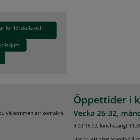
ar för förskola och
kolskjuts
Öppettider i 
Vecka 26-32, månd
 du välkommen att kontakta 
9.00-15.00, lunchstängt 11.3
Har du ett akut ärende till 