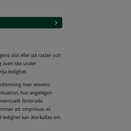
ens slut eller på raster och 
g även ske under 
lja ledighet.
edömning över elevens 
ituation, hur angelägen 
eventuellt förlorade 
kommer att omprövas av 
d ledighet kan återkallas om 