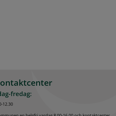
kontaktcenter
ag-fredag:
0-12.30
kommunen en helgfri vardag 8.00-16.00 och kontaktcenter 