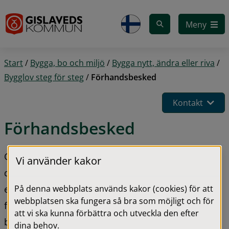
Gå till innehåll
Meny
Start
/
Bygga, bo och miljö
/
Bygga nytt, ändra eller riva
/
Bygglov steg för steg
/
Förhandsbesked
Kontakt
Förhandsbesked
Om du vill bygga ett hus på en ny plats utanför 
Vi använder kakor
detaljplan/tätbebyggt område kan du ansöka om 
På denna webbplats används kakor (cookies) för att
ett förhandsbesked. Förhandsbeskedet är ett sätt 
webbplatsen ska fungera så bra som möjligt och för
för dig att tidigt få reda på om det du planerar att 
att vi ska kunna förbättra och utveckla den efter
bygga över huvud taget är möjligt att bygga.
dina behov.