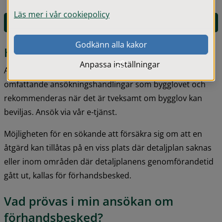
Läs mer i vår cookiepolicy
E-tjänst för förhandsbesked
Godkänn alla kakor
Hur söker jag förhandsbesked?
Anpassa inställningar
Att ansöka om ett förhandsbesked kräver inte lika 
omfattande ansökningshandlingar som bygglovet och 
rekommenderas när det är tveksamt om bygglov kan 
beviljas. Ansök via vår e-tjänst.
Möjligheten för en sökande att försäkra sig om att en 
åtgärd kan tillåtas på en viss plats där detaljplan saknas 
eller inom områden där detaljplanens genomförandetid 
gått ut, kallas för förhandsbesked.
Vad prövas i min ansökan om 
förhandsbesked?