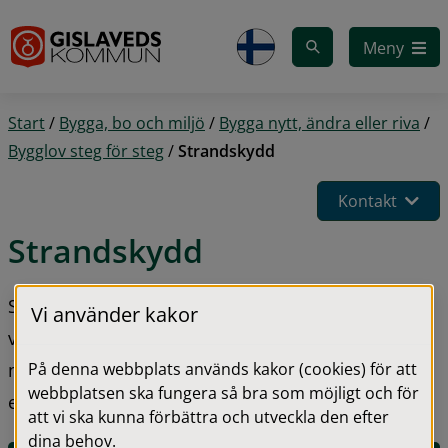
Gå till innehåll
Meny
Start
/
Bygga, bo och miljö
/
Bygga nytt, ändra eller riva
/
Bygglov steg för steg
/
Strandskydd
Kontakt
Strandskydd
Strandskyddet gäller vid alla kuster, sjöar och 
Vi använder kakor
vattendrag. Det skyddade området är normalt 100 
På denna webbplats används kakor (cookies) för att
meter från strandkanten, men vissa områden har 
webbplatsen ska fungera så bra som möjligt och för
ett utökat strandskydd med upp till 300 meter.
att vi ska kunna förbättra och utveckla den efter
dina behov.