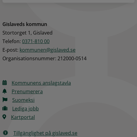
Gislaveds kommun
Stortorget 1, Gislaved
Telefon: 
0371-810 00
E‑post: 
kommunen@gislaved.se
Organisationsnummer: 212000-0514
Kommunens anslagstavla
Prenumerera
Suomeksi
Lediga jobb
Kartportal
Tillgänglighet på gislaved.se