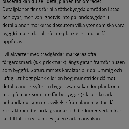
placerad kan du se i detaljplanen för området. 
Detaljplaner finns för alla tätbebyggda områden i stad 
och byar, men vanlighetvis inte på landsbygden. I 
detaljplanen markeras dessutom vilka ytor som ska vara 
byggfri mark, där alltså inte plank eller murar får 
uppföras.
I villakvarter med trädgårdar markeras ofta 
förgårdsmark (s.k. prickmark) längs gatan framför husen 
som byggfri. Gaturummets karaktär blir då lummig och 
luftig. Ett högt plank eller en hög mur strider då mot 
detaljplanens syfte. En bygglovsansökan för plank och 
mur på mark som inte får bebyggas (s.k. prickmark) 
behandlar vi som en avvikelse från planen. Vi tar då 
kontakt med berörda grannar och bedömer sedan från 
fall till fall om vi kan bevilja en sådan ansökan.