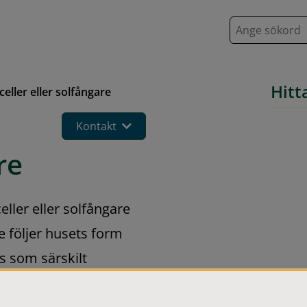
S
ö
k
Hitt
celler eller solfångare
Kontakt
re
ler eller solfångare 
 följer husets form 
 som särskilt 