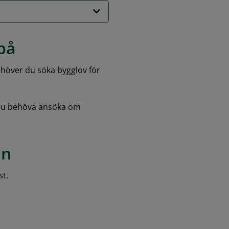
 på
ehöver du söka bygglov för 
du behöva ansöka om 
an
st.