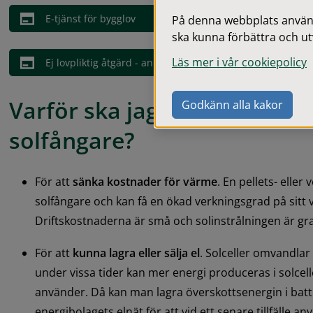
E-tjänst för bygglov
På denna webbplats används
ska kunna förbättra och ut
Läs mer i vår cookiepolicy
Ej lovpliktig åtgärd - anmälan
Varför ska jag ha solceller ell
Godkänn alla kakor
solfångare?
För att 
sänka kostnader för värme
. En pellets- eller
solfångare och kan få en ökad verkningsgrad på sitt
Driftskostnaderna är små och solinstrålningen är gra
För att 
kunna lagra eller sälja el
. Solceller omvandlar e
under vissa tider kan mer energi produceras i solcell
använder. Då kan man lagra överskottsenergin i batter
energibolagets elnät för att vid ett senare tillfälle an