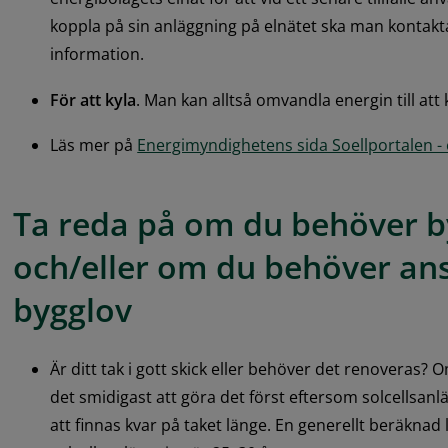
koppla på sin anläggning på elnätet ska man kontakta 
information.
För att kyla
. Man kan alltså omvandla energin till att
Läs mer på 
Energimyndighetens sida Soellportalen - 
Ta reda på om du behöver by
och/eller om du behöver an
bygglov
Är ditt tak i gott skick eller behöver det renoveras?
det smidigast att göra det först eftersom solcellsan
att finnas kvar på taket länge. En generellt beräknad li