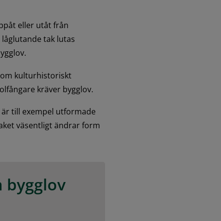
åt eller utåt från 
låglutande tak lutas 
bygglov.
om kulturhistoriskt 
 solfångare kräver bygglov.
 är till exempel utformade 
aket väsentligt ändrar form 
 bygglov 