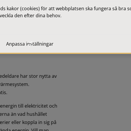
 kakor (cookies) för att webbplatsen ska fungera så bra som
veckla den efter dina behov.
er 
Anpassa inställningar
 vedeldare har stor nytta av 
 värmesystem. 
tis.
nergin till elektricitet och 
erna än vad hushållet 
ier eller koppla in sig på 
vända energin. Vill man 