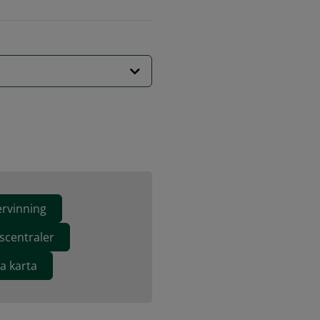
ervinning
scentraler
va karta