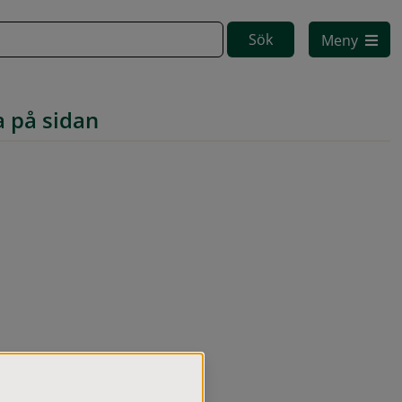
Meny
a på sidan