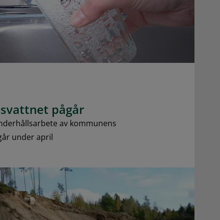
ksvattnet pågår
 underhållsarbete av kommunens
går under april