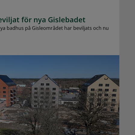
viljat för nya Gislebadet
a badhus på Gisleområdet har beviljats och nu