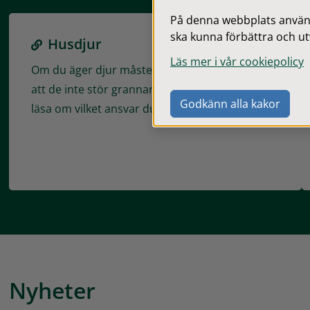
På denna webbplats används
ska kunna förbättra och ut
Husdjur
Läs mer i vår cookiepolicy
Om du äger djur måste du ta hand om dem så
att de inte stör grannar i området. Här kan du
Godkänn alla kakor
läsa om vilket ansvar du har som djurägare.
Nyheter