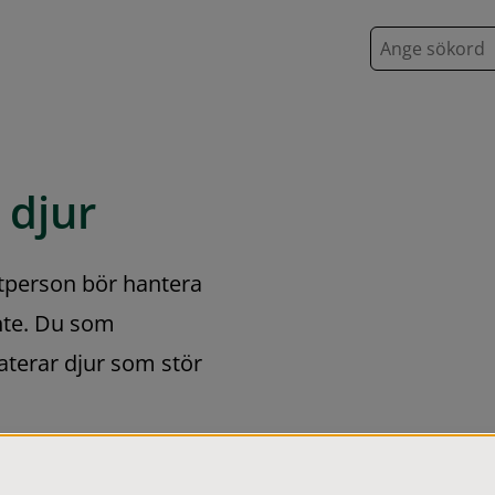
S
ö
k
 djur
tperson bör hantera 
nte. Du som 
terar djur som stör 