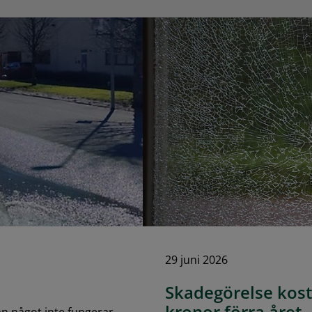
29 juni 2026
Skadegörelse kos
kronor förra året