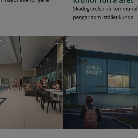
än något inte fungerar
Skadegörelse på kommunala 
pengar som istället kunde