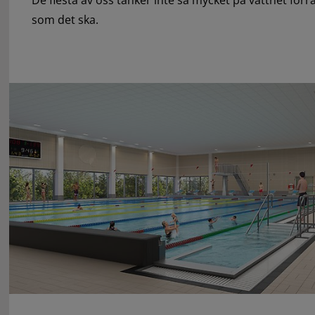
De flesta av oss tänker inte så mycket på vattnet förr
som det ska.