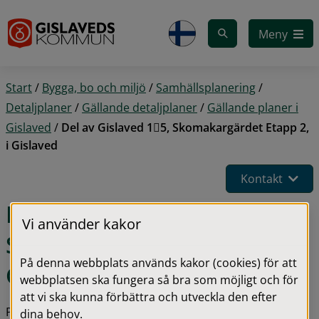
Gå till innehåll
Meny
Start
/
Bygga, bo och miljö
/
Samhällsplanering
/
Detaljplaner
/
Gällande detaljplaner
/
Gällande planer i
Gislaved
/
Del av Gislaved 15, Skomakargärdet Etapp 2,
i Gislaved
Kontakt
Del av Gislaved 1:5, 
Vi använder kakor
Skomakargärdet Etapp 2, i 
På denna webbplats används kakor (cookies) för att
Gislaved
webbplatsen ska fungera så bra som möjligt och för
att vi ska kunna förbättra och utveckla den efter
Planens syfte är att pröva möjligheten att planlägga för 
dina behov.