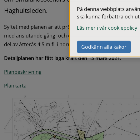
På denna webbplats används
Haghultsleden.
ska kunna förbättra och ut
Syftet med planen är att pröva och säkerställa placeringe
Läs mer i vår cookiepolicy
med anslutande gång- och cykelbana samt möjliggöra för 
del av Åtterås 4:5 m.fl. i norra Smålandsstenar.
Godkänn alla kakor
Detaljplanen har fått laga kraft den 15 mars 2021.
pdf, 4.3 MB.
Planbeskrivning
pdf, 534.5 kB.
Plankarta