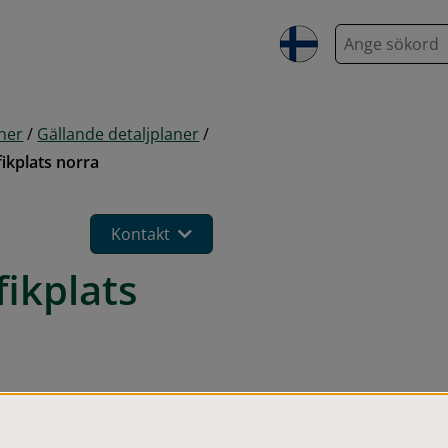
S
ö
k
aner
/
Gällande detaljplaner
/
fikplats norra
Kontakt
ikplats 
y huvudgata nordväst 
n benämns 