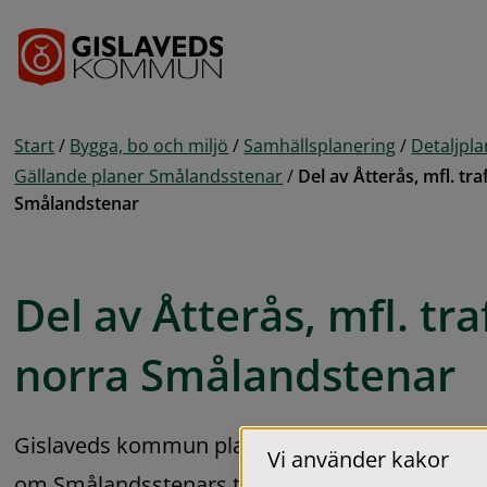
Gå till innehåll
Start
/
Bygga, bo och miljö
/
Samhällsplanering
/
Detaljpl
Gällande planer Smålandsstenar
/
Del av Åtterås, mfl. tra
Smålandstenar
Del av Åtterås, mfl. traf
norra Smålandstenar
Gislaveds kommun planerar utbyggnad av en n
Vi använder kakor
om Smålandsstenars tätort. Den aktuella väge