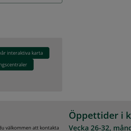
vår interaktiva karta
ngscentraler
Öppettider i 
Vecka 26-32, månd
 du välkommen att kontakta 