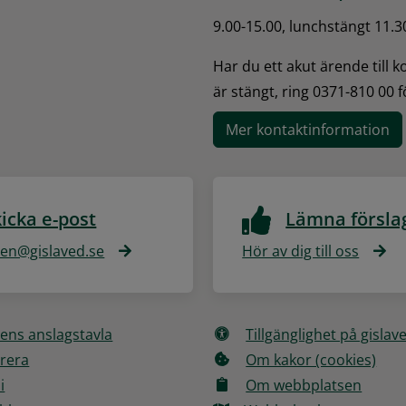
9.00-15.00, lunchstängt 11.3
Har du ett akut ärende till 
är stängt, ring 0371-810 00 
Mer kontaktinformation
icka e-post
Lämna försla
n@gislaved.se
Hör av dig till oss
ns anslagstavla
Tillgänglighet på gislav
rera
Om kakor (cookies)
i
Om webbplatsen