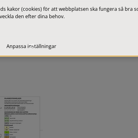
 kakor (cookies) för att webbplatsen ska fungera så bra som
veckla den efter dina behov.
n av den nya Haghultsleden 
anslutning mot väg 26 på 
Anpassa inställningar
Förstora bilden