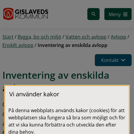
Gå till innehåll
Meny
Start
/
Bygga, bo och miljö
/
Vatten och avlopp
/
Avlopp
/
Enskilt avlopp
/
Inventering av enskilda avlopp
Kontakt
Inventering av enskilda 
avlopp
Vi använder kakor
Otillräckligt renat avloppsvatten leder till 
På denna webbplats används kakor (cookies) för att
övergödning av sjöar och vattendrag. Förorening 
webbplatsen ska fungera så bra som möjligt och för
av dricksvattenbrunnar och diken ökar även risken 
att vi ska kunna förbättra och utveckla den efter
dina behov.
för smittspridning. Därför har bygg- och 