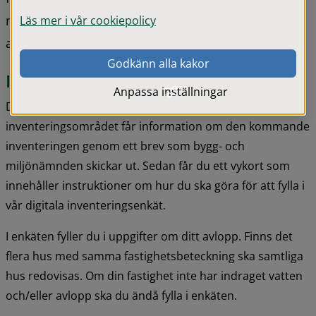
miljönämnden beslutat att samtliga enskilda 
Läs mer i vår cookiepolicy
avlopp i kommunen ska inventeras.
Godkänn alla kakor
Inventeringsenkät
Anpassa inställningar
Du som äger en fastighet i det aktuella 
inventeringsområdet får information om den kommande 
inventeringen genom ett brev som bygg- och 
miljönämnden skickar ut. Sedan får du ett vykort som 
innehåller instruktioner om hur du ska göra för att fylla i 
vår digitala inventeringsenkät.
I enkäten fyller du i uppgifter om ditt avlopp. Finns det 
flera hus med samma fastighetsbeteckning ska samtliga 
hus redovisas. Om din fastighet inte har indraget vatten 
och/eller avlopp ska du ändå fylla i enkäten.