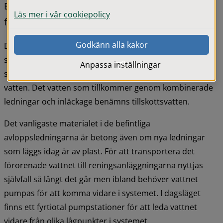
En kombinerad ledning är en gemensam ledning 
Läs mer i vår cookiepolicy
för dag- och spillvatten.
Godkänn alla kakor
De allmänna avloppsreningsanläggningarna behandlar 
spillvatten, dagvatten från de delar av ledningsnäten 
Anpassa inställningar
som är kombinerade, dräneringsvatten och inläckande 
vatten. Det vatten som tillkommer genom kombinerade 
ledningar och inläckage benämns tillskottsvatten.
Det vanligaste materialet i de befintliga 
avloppsledningarna är betong även om nya ledningar 
som läggs idag är av plast. För att transportera det 
förorenade vattnet till reningsanläggningarna nyttjas 
självfall så långt det går men ibland behöver vattnet 
pumpas för att komma vidare i systemet. I dagsläget 
finns ett fyrtiotal pumpstationer för att leda vattnet 
vidare från olika lågpunkter i systemet.