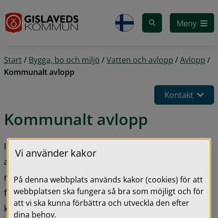
Gå till innehåll
Meny
Start
/
Bygga, bo och miljö
/
Vatten och avlopp
/
Avlopp
/
Kommunalt avlopp
Kontakt
Kommunalt avlopp
I Gislaveds kommun finns 9 allmänna 
Vi använder kakor
avloppsreningsanläggningar som renar totalt 5,2 
miljoner kubikmeter vatten varje år. I kommunen 
På denna webbplats används kakor (cookies) för att
webbplatsen ska fungera så bra som möjligt och för
finns 28 mil spillvattenledning (inklusive 
att vi ska kunna förbättra och utveckla den efter
kombinerad ledning) och 21 mil dagvattenledning. 
dina behov.