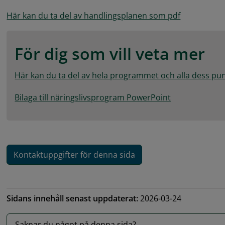
pdf, 236.3 k
Här kan du ta del av handlingsplanen som pdf
För dig som vill veta mer
Här kan du ta del av hela programmet och alla dess pu
pptx, 219.8 kB.
Bilaga till näringslivsprogram PowerPoint
Kontaktuppgifter för denna sida
Sidans innehåll senast uppdaterat:
2026-03-24
Saknar du något på denna sida?