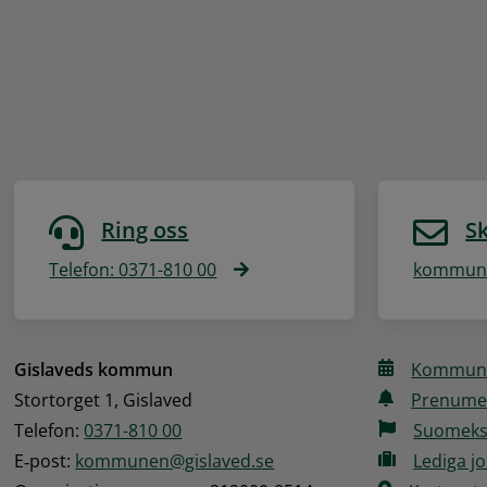
Ring oss
Sk
Telefon: 0371-810 00
kommune
Gislaveds kommun
Kommune
Stortorget 1, Gislaved
Prenume
Telefon: 
0371-810 00
Suomeks
E‑post: 
kommunen@gislaved.se
Lediga j