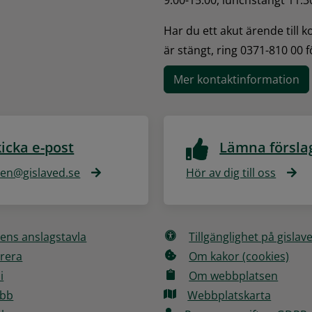
Har du ett akut ärende till 
är stängt, ring 0371-810 00 
Mer kontaktinformation
icka e-post
Lämna försla
n@gislaved.se
Hör av dig till oss
ns anslagstavla
Tillgänglighet på gislav
rera
Om kakor (cookies)
i
Om webbplatsen
obb
Webbplatskarta