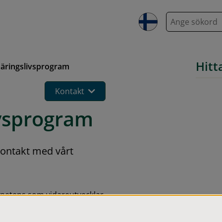
S
ö
k
Hitt
ringslivsprogram
Kontakt
vsprogram
ontakt med vårt 
petens som vidareutvecklar 
 och brett entreprenörskap, 