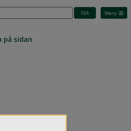
Meny
a på sidan