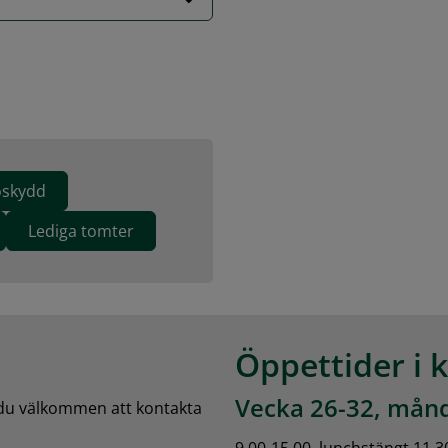
soskydd
Lediga tomter
Öppettider i 
Vecka 26-32, månd
 du välkommen att kontakta 
9.00-15.00, lunchstängt 11.3