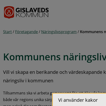
Gå till innehåll
Start
/
Företagande
/
Näringslivsprogram
/
Kommunens nä
Kommunens näringsli
Vill vi skapa en berikande och värdeskapande k
näringsliv i kommunen
Tillsammans ska vi arbeta gemensamt för att öka vår kom
Vi använder kakor
både vår regions unika särprägel full av ett både spetsigt