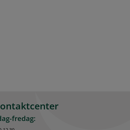
kontaktcenter
ag-fredag:
0-12.30