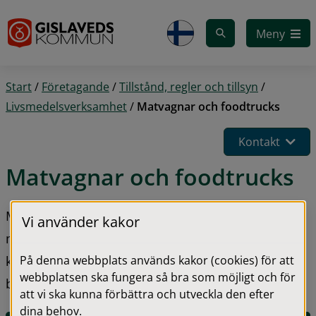
Gå till innehåll
Meny
Start
/
Företagande
/
Tillstånd, regler och tillsyn
/
Livsmedelsverksamhet
/
Matvagnar och foodtrucks
Kontakt
Matvagnar och foodtrucks
Mobila livsmedelsverksamheter som till exempel 
Vi använder kakor
matvagnar, fordon eller tält ska registreras i den 
På denna webbplats används kakor (cookies) för att
kommun där den huvudsakliga verksamheten 
webbplatsen ska fungera så bra som möjligt och för
bedrivs.
att vi ska kunna förbättra och utveckla den efter
dina behov.