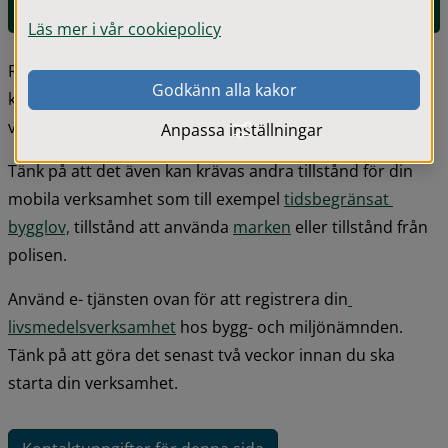
E-tjänst 
för registrering av livsmedelsverksamhet
Läs mer i vår cookiepolicy
Registreringsbeslutet ska du därefter alltid tas med och 
Godkänn alla kakor
kunna visas upp på plats vid kontroll i de kommuner dit 
verksamheten åker.
Anpassa inställningar
Tänk på att det även kan krävas andra tillstånd för din 
mobila verksamhet som till exempel 
tidsbegränsat 
bygglov,
 tillstånd att använda 
marken
 eller tillstånd från 
polisen.
Använd e- tjänsten ovan för att registrera din
livsmedelsverksamhet
 hos bygg- och miljönämnden. 
Tänk på att göra det senast två veckor innan du ska 
starta din verksamhet.