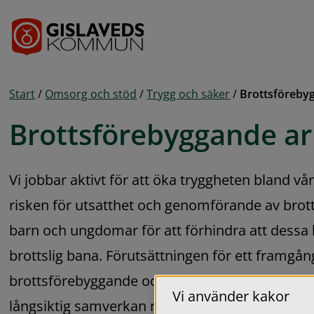
Gå till innehåll
Start
/
Omsorg och stöd
/
Trygg och säker
/
Brottsföreby
Brottsförebyggande a
Vi jobbar aktivt för att öka tryggheten bland vå
risken för utsatthet och genomförande av brott
barn och ungdomar för att förhindra att dessa
brottslig bana. Förutsättningen för ett framgång
brottsförebyggande och trygghetsskapande arb
Vi använder kakor
långsiktig samverkan mellan kommunen, andra