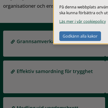
organisationer och enskilda.
På denna webbplats används
ska kunna förbättra och ut
Läs mer i vår cookiepolicy
Godkänn alla kakor
Grannsamverkan
Effektiv samordning för trygghet
Medling vid ungdomsbrott