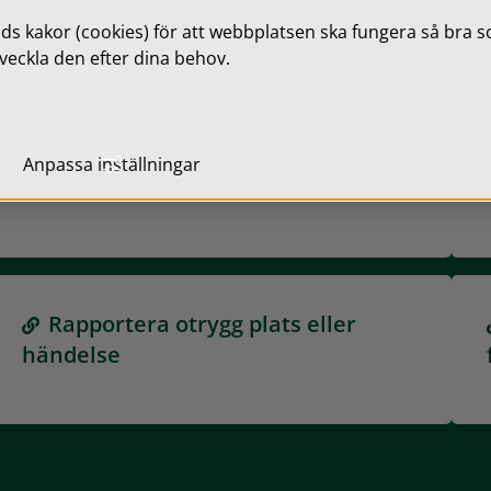
 kakor (cookies) för att webbplatsen ska fungera så bra som
veckla den efter dina behov.
Anpassa inställningar
Medborgarlöfte
Rapportera otrygg plats eller
händelse