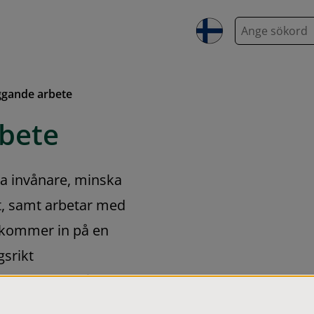
S
ö
k
ggande arbete
rbete
ra invånare, minska 
, samt arbetar med 
 kommer in på en 
srikt 
ete bygger på en 
 myndigheter, 