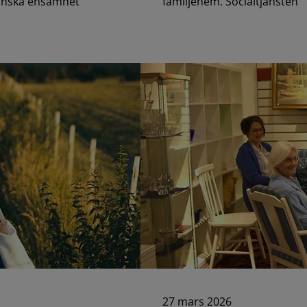
minska ensamhet
familjehem. Socialtjänsten
27 mars 2026