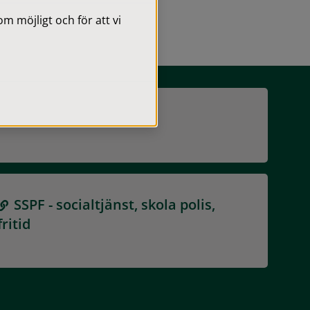
 möjligt och för att vi
Nattvandring
SSPF - socialtjänst, skola polis,
fritid