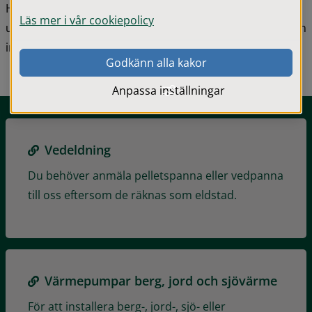
Här hittar du information om energi, olika typer av 
Läs mer i vår cookiepolicy
uppvärmning och om du behöver ansöka eller anmäla en 
installation av pannor eller värmepumpar.
Godkänn alla kakor
Anpassa inställningar
Vedeldning
Du behöver anmäla pelletspanna eller vedpanna
till oss eftersom de räknas som eldstad.
Värmepumpar berg, jord och sjövärme
För att installera berg-, jord-, sjö- eller