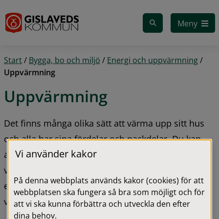
Gå till innehåll
Meny
Start
/
Bygga, bo och miljö
/
Energi och uppvärmning
/
Uppvärmning
Uppvärmning
Det finns många olika sätt att värma upp sitt hus 
och alla har sina fördelar och nackdelar. Du kan 
Vi använder kakor
alltid kontakta energi- och klimatrådgivaren om du 
vill ha hjälp att komma fram till det mest 
På denna webbplats används kakor (cookies) för att
ekonomiska och klimatsmarta sättet för dig att 
webbplatsen ska fungera så bra som möjligt och för
värma upp hemma.
att vi ska kunna förbättra och utveckla den efter
dina behov.