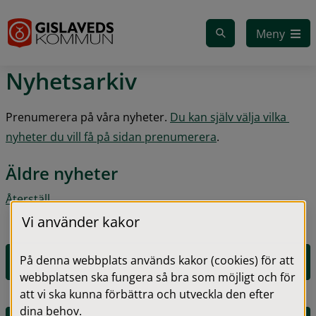
Gå till innehåll
Meny
Nyhetsarkiv
Prenumerera på våra nyheter. 
Du kan själv välja vilka 
nyheter du vill få på sidan prenumerera
.
Äldre nyheter
Återställ
Vi använder kakor
På denna webbplats används kakor (cookies) för att
2026
webbplatsen ska fungera så bra som möjligt och för
att vi ska kunna förbättra och utveckla den efter
dina behov.