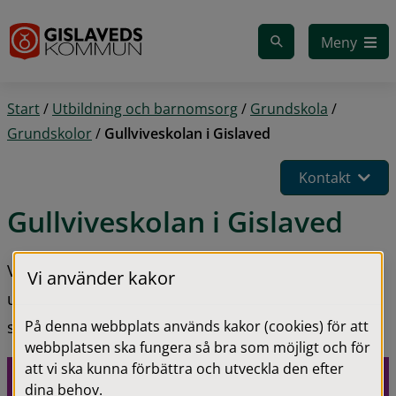
Gå till innehåll
Meny
Start
/
Utbildning och barnomsorg
/
Grundskola
/
Grundskolor
/
Gullviveskolan i Gislaved
Kontakt
Gullviveskolan i Gislaved
Vi arbetar aktivt med elevernas kunskapsmässiga 
Vi använder kakor
utveckling och deras sociala förmågor för att de 
På denna webbplats används kakor (cookies) för att
ska bli så bra rustade för framtiden som möjligt.
webbplatsen ska fungera så bra som möjligt och för
att vi ska kunna förbättra och utveckla den efter
dina behov.