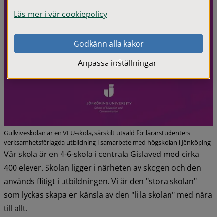
Läs mer i vår cookiepolicy
Godkänn alla kakor
Anpassa inställningar
Gullviveskolan är en VFU-skola, särskilt utvald för lärarstudenters
verksamhetsförlagda utbildning i samarbete med högskolan i Jönköping
Vår skola är en 4-6-skola i centrala Gislaved med cirka 
400 elever. Skolan ligger i närheten av skogen och den 
används flitigt i utbildningen. Vi är den "stora skolan" 
som lyckas skapa en känsla av den "lilla skolan" med nära 
till allt.