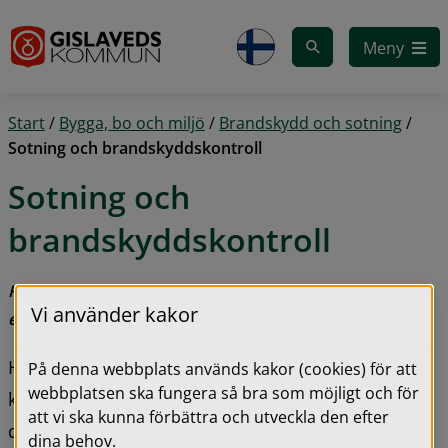
Gå till innehåll
Meny
Start
/
Bygga, bo och miljö
/
Brandskydd och sotning
/
Sotning och brandskyddskontroll
Sotning och 
brandskyddskontroll
För närvarnade (maj) har vi längre handläggninsgtid på 
Vi använder kakor
egen sotning/annan utförare. 
Här har vi samlat allt du behöver veta om sotning, 
På denna webbplats används kakor (cookies) för att
webbplatsen ska fungera så bra som möjligt och för
kaminer och eldstäder. Även viktig information om 
att vi ska kunna förbättra och utveckla den efter
du vill sota själv och om brandskyddskontroller.
dina behov.