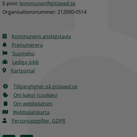
E‑post: 
kommunen@gislaved.se
Organisationsnummer: 212000-0514
Kommunens anslagstavla
Prenumerera
Suomeksi
Lediga jobb
Kartportal
Tillgänglighet på gislaved.se
Om kakor (cookies)
Om webbplatsen
Webbplatskarta
Personuppgifter, GDPR