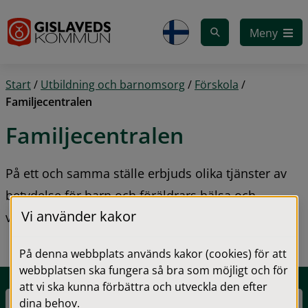
Gå till innehåll
Meny
Start
/
Utbildning och barnomsorg
/
Förskola
/
Familjecentralen
Familjecentralen
På ett och samma ställe erbjuds olika tjänster av 
betydelse för barn och föräldrars hälsa och 
Vi använder kakor
välmående.
På denna webbplats används kakor (cookies) för att
webbplatsen ska fungera så bra som möjligt och för
att vi ska kunna förbättra och utveckla den efter
dina behov.