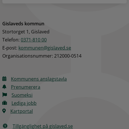
Gislaveds kommun
Stortorget 1, Gislaved
Telefon: 
0371-810 00
E‑post: 
kommunen@gislaved.se
Organisationsnummer: 212000-0514
Kommunens anslagstavla
Prenumerera
Suomeksi
Lediga jobb
Kartportal
Tillgänglighet på gislaved.se