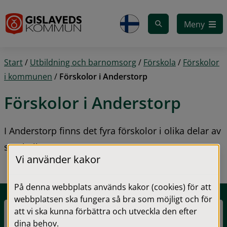
Gå till innehåll
Meny
Start
/
Utbildning och barnomsorg
/
Förskola
/
Förskolor
i kommunen
/
Förskolor i Anderstorp
Förskolor i Anderstorp
I Anderstorp finns det fyra förskolor i olika delar av 
samhället.
Vi använder kakor
På denna webbplats används kakor (cookies) för att
webbplatsen ska fungera så bra som möjligt och för
att vi ska kunna förbättra och utveckla den efter
Kastanjens förskola
dina behov.