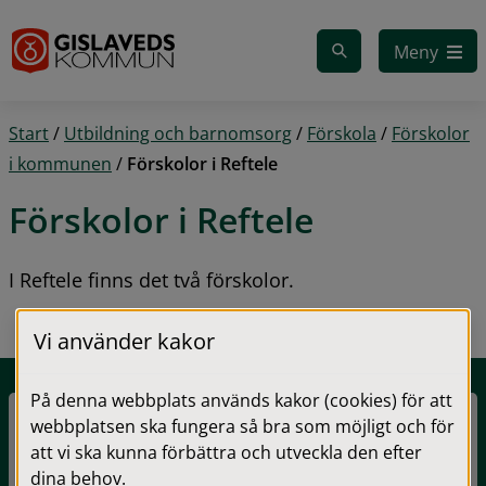
Gå till innehåll
Meny
Start
/
Utbildning och barnomsorg
/
Förskola
/
Förskolor
i kommunen
/
Förskolor i Reftele
Förskolor i Reftele
I Reftele finns det två förskolor.
Vi använder kakor
På denna webbplats används kakor (cookies) för att
webbplatsen ska fungera så bra som möjligt och för
Nyckelpigans förskola
att vi ska kunna förbättra och utveckla den efter
dina behov.