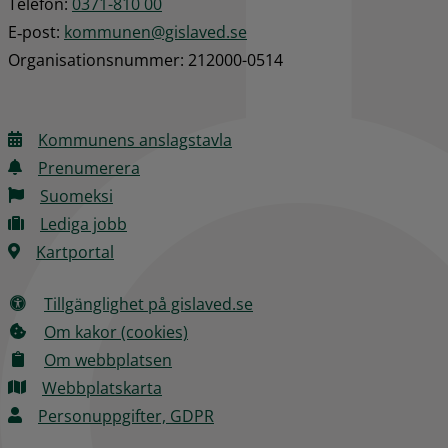
Telefon: 
0371-810 00
E‑post: 
kommunen@gislaved.se
Organisationsnummer: 212000-0514
Kommunens anslagstavla
Prenumerera
Suomeksi
Lediga jobb
Kartportal
Tillgänglighet på gislaved.se
Om kakor (cookies)
Om webbplatsen
Webbplatskarta
Personuppgifter, GDPR