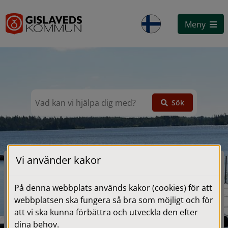
Gå till innehåll
G
Meny
i
s
l
S
Sök
a
ö
k
v
e
Vi använder kakor
d
Hitta snabbt
På denna webbplats används kakor (cookies) för att
s
Öppettider och priser Gislebadet och
webbplatsen ska fungera så bra som möjligt och för
Hörsjöbadet
att vi ska kunna förbättra och utveckla den efter
k
dina behov.