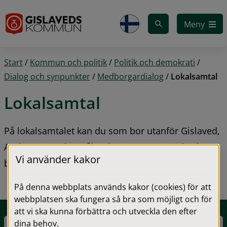
Gå till innehåll
Meny
Start
/
Kommun och politik
/
Politik och demokrati
/
Dialog och synpunkter
/
Medborgardialog
/
Lokalsamtal
Lokalsamtal
På lokalsamtalet kan du som bor utanför Gislaved, 
Anderstorp och Smålandsstenar vara med och 
Vi använder kakor
bidra till utvecklingen av platsen där du bor.
På denna webbplats används kakor (cookies) för att
webbplatsen ska fungera så bra som möjligt och för
att vi ska kunna förbättra och utveckla den efter
dina behov.