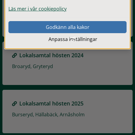
Lokalsamtal hösten 2023
Läs mer i vår cookiepolicy
Bosebo, Våthult, Båraryd, Anderstorp landsbygd
Godkänn alla kakor
Anpassa inställningar
Lokalsamtal hösten 2024
Broaryd, Gryteryd
Lokalsamtal hösten 2025
Burseryd, Hällabäck, Arnåsholm