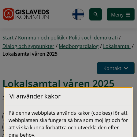
Gå till innehåll
Meny
Start
/
Kommun och politik
/
Politik och demokrati
/
Dialog och synpunkter
/
Medborgardialog
/
Lokalsamtal
/
Lokalsamtal våren 2025
Kontakt
Lokalsamtal våren 2025
Vi använder kakor
Steg i processen:
På denna webbplats används kakor (cookies) för att
Planering
webbplatsen ska fungera så bra som möjligt och för
Inbjudan
att vi ska kunna förbättra och utveckla den efter
dina behov.