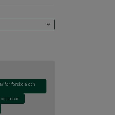
ar för förskola och
andsstenar