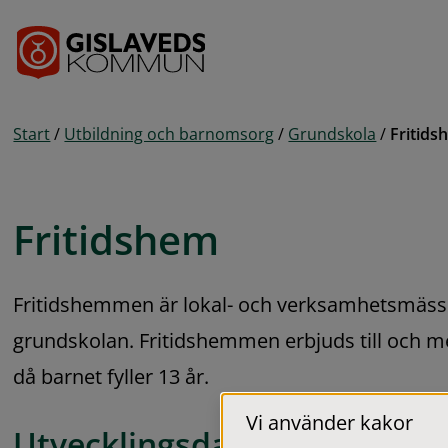
Gå till innehåll
Start
/
Utbildning och barnomsorg
/
Grundskola
/
Fritids
Fritidshem
Fritidshemmen är lokal- och verksamhetsmässi
grundskolan. Fritidshemmen erbjuds till och m
då barnet fyller 13 år.
Vi använder kakor
Utvecklingsdagar för friti