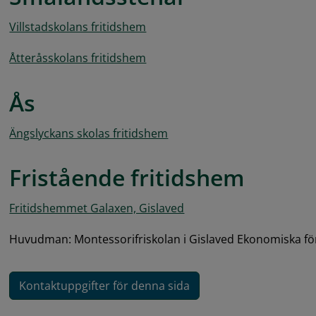
Villstadskolans fritidshem
Åtteråsskolans fritidshem
Ås
Ängslyckans skolas fritidshem
Fristående fritidshem
Fritidshemmet Galaxen, Gislaved
Huvudman: Montessorifriskolan i Gislaved Ekonomiska fö
Kontaktuppgifter för denna sida