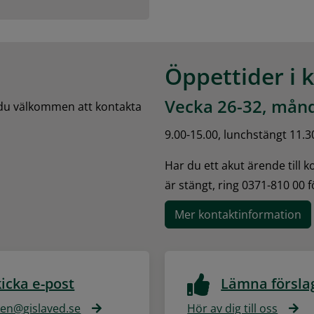
Öppettider i 
Vecka 26-32, månd
 du välkommen att kontakta 
9.00-15.00, lunchstängt 11.3
Har du ett akut ärende till 
är stängt, ring 0371-810 00 
Mer kontaktinformation
icka e-post
Lämna försla
n@gislaved.se
Hör av dig till oss