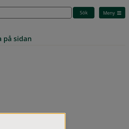
Meny
a på sidan