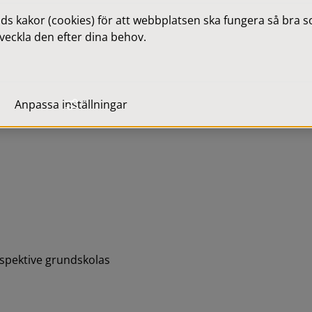
 kakor (cookies) för att webbplatsen ska fungera så bra som
cklingsdagar stänger 
veckla den efter dina behov.
solut inte ordna tillsynen 
 annan del av 
Anpassa inställningar
espektive grundskolas 