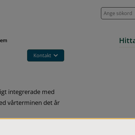
S
ö
k
Hitt
hem
Kontakt
gt integrerade med 
ed vårterminen det år 
dshemmen